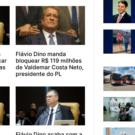
s
Flávio Dino manda
car
bloquear R$ 119 milhões
as
de Valdemar Costa Neto,
presidente do PL
Flávio Dino acaba com a