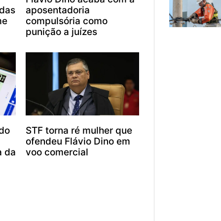
das
aposentadoria
me
compulsória como
punição a juízes
ido
STF torna ré mulher que
ofendeu Flávio Dino em
a da
voo comercial