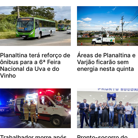
Planaltina terá reforço de
Áreas de Planaltina e
ônibus para a 6ª Feira
Varjão ficarão sem
Nacional da Uva e do
energia nesta quinta
Vinho
Trabalhador morre após
Pronto-socorro do