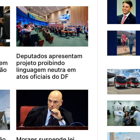
Deputados apresentam
gem
projeto proibindo
ção
linguagem neutra em
atos oficiais do DF
ão
Moraes suspende lei