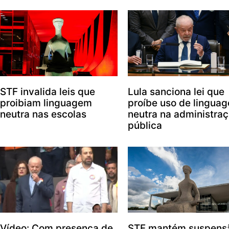
STF invalida leis que
Lula sanciona lei que
proibiam linguagem
proíbe uso de lingua
neutra nas escolas
neutra na administra
pública
Vídeo: Com presença de
STF mantém suspens